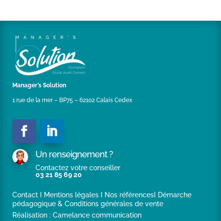
2018),d’un Office Public de l’Habitat des Hauts de
France (depuis mai 2018),d’une Ville des Hauts de
France de plus de 25 000 habitants (depuis juin
2018),d’un important groupement régional
d’établissements sanitaires et médico-sociaux (depuis
juillet 2018),d’un groupe industriel d’envergure
internationale basé dans le Boulonnais (depuis juin
2019),d’une seconde Ville des Hauts de France de plus
de 15 000 habitants (depuis décembre 2019).
Manager’s Solution
1 rue de la mer – BP75 – 62102 Calais Cedex
Un renseignement ?
Contactez votre conseiller
03 21 85 69 20
Contact
I
Mentions légales
I
Nos références
I
Démarche
pédagogique & Conditions générales de vente
Réalisation :
Camelance communication