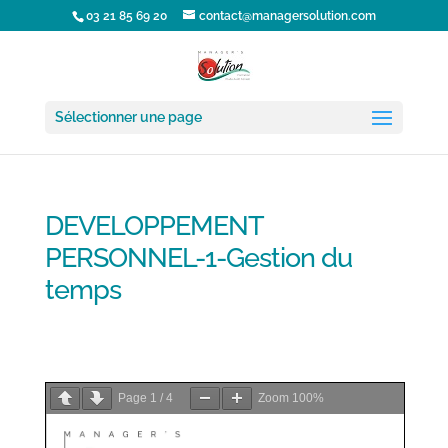
03 21 85 69 20
contact@managersolution.com
Sélectionner une page
DEVELOPPEMENT
PERSONNEL-1-Gestion du
temps
DEVELOPPEMENT PERSONNEL-1-Gestion du temps
Télécharger la
fiche formation
Page
1
/
4
Zoom
100%