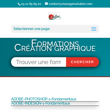
03 21 85 69 20
contact@managersolution.com
Sélectionner une page
Formations
Création graphique
ADOBE-PHOTOSHOP-1-Fondamentaux
ADOBE-INDESIGN-1-Fondamentaux