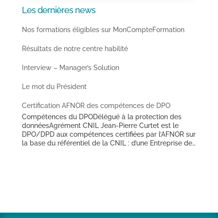
Les dernières news
Nos formations éligibles sur MonCompteFormation
Résultats de notre centre habilité
Interview – Manager’s Solution
Le mot du Président
Certification AFNOR des compétences de DPO
Compétences du DPODélégué à la protection des
donnéesAgrément CNIL Jean-Pierre Curtet est le
DPO/DPD aux compétences certifiées par l’AFNOR sur
la base du référentiel de la CNIL : d’une Entreprise de
Travail Temporaire de taille nationale (depuis avril
2018),d’un Office Public de l’Habitat des Hauts de
France (depuis mai 2018),d’une Ville des Hauts de
France de plus de 25 000 habitants (depuis juin
2018),d’un important groupement régional
d’établissements sanitaires et médico-sociaux (depuis
juillet 2018),d’un groupe industriel d’envergure
internationale basé dans le Boulonnais (depuis juin