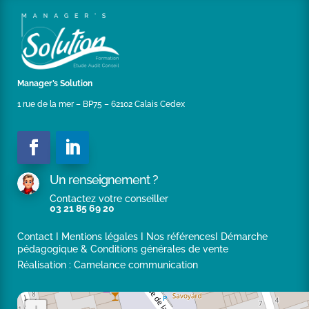
2019),d’une seconde Ville des Hauts de France de plus
de 15 000 habitants (depuis décembre 2019).
Manager’s Solution
1 rue de la mer – BP75 – 62102 Calais Cedex
Un renseignement ?
Contactez votre conseiller
03 21 85 69 20
Contact
I
Mentions légales
I
Nos références
I
Démarche
pédagogique & Conditions générales de vente
Réalisation :
Camelance communication