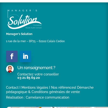
France de plus de 25 000 habitants (depuis juin
2018),d’un important groupement régional
d’établissements sanitaires et médico-sociaux (depuis
juillet 2018),d’un groupe industriel d’envergure
internationale basé dans le Boulonnais (depuis juin
2019),d’une seconde Ville des Hauts de France de plus
de 15 000 habitants (depuis décembre 2019).
Manager’s Solution
1 rue de la mer – BP75 – 62102 Calais Cedex
Un renseignement ?
Contactez votre conseiller
03 21 85 69 20
Contact
I
Mentions légales
I
Nos références
I
Démarche
pédagogique & Conditions générales de vente
Réalisation :
Camelance communication