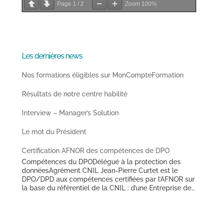
Page
1
/
2
Zoom
100%
Les dernières news
Nos formations éligibles sur MonCompteFormation
Résultats de notre centre habilité
Interview – Manager’s Solution
Le mot du Président
Certification AFNOR des compétences de DPO
Compétences du DPODélégué à la protection des
donnéesAgrément CNIL Jean-Pierre Curtet est le
DPO/DPD aux compétences certifiées par l’AFNOR sur
la base du référentiel de la CNIL : d’une Entreprise de
Travail Temporaire de taille nationale (depuis avril
2018),d’un Office Public de l’Habitat des Hauts de
France (depuis mai 2018),d’une Ville des Hauts de