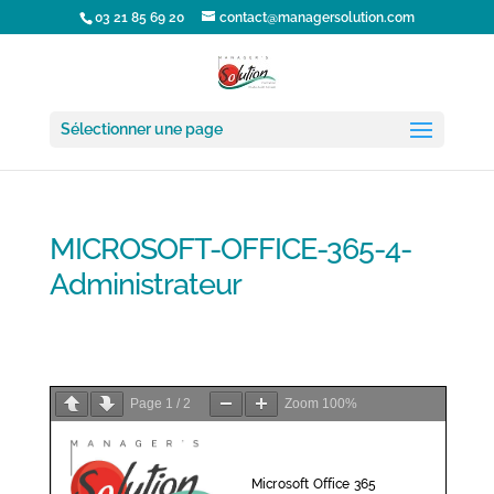
03 21 85 69 20
contact@managersolution.com
Sélectionner une page
MICROSOFT-OFFICE-365-4-
Administrateur
MICROSOFT-OFFICE-365-4-Administrateur
Télécharger la fiche
formation
Page
1
/
2
Zoom
100%