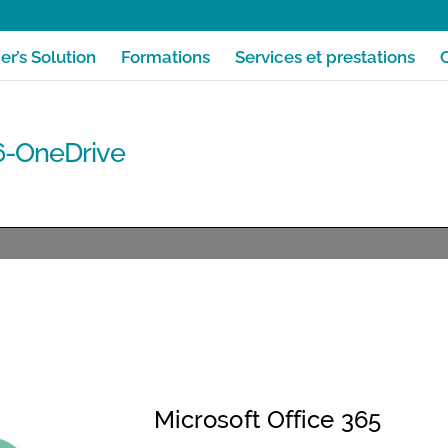
r’s Solution
Formations
Services et prestations
-OneDrive
MICROSOFT-OFFICE-365-6-OneDrive
Télécharger la fiche f