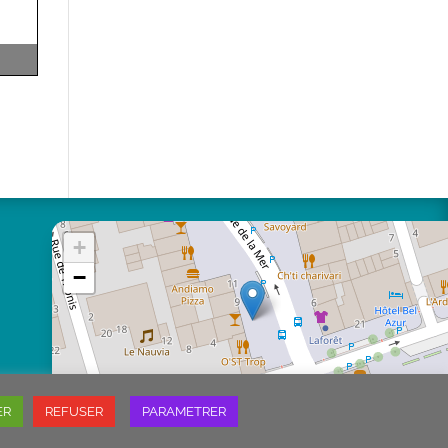
+
−
ER
REFUSER
PARAMETRER
Leaflet
|
©
OpenStreetMap
contributors