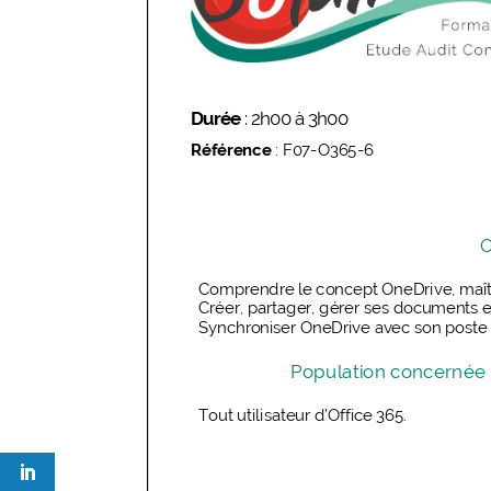
0
Shares