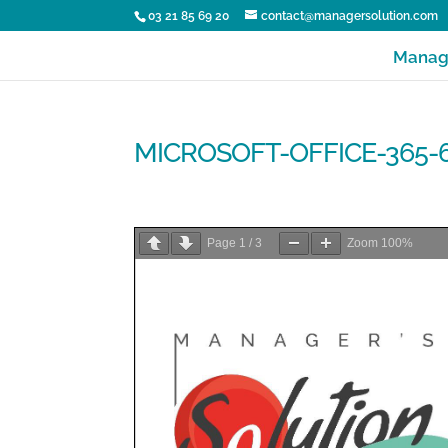
03 21 85 69 20
contact@managersolution.com
Manage
MICROSOFT-OFFICE-365-6
Page
1
/
3
Zoom
100%