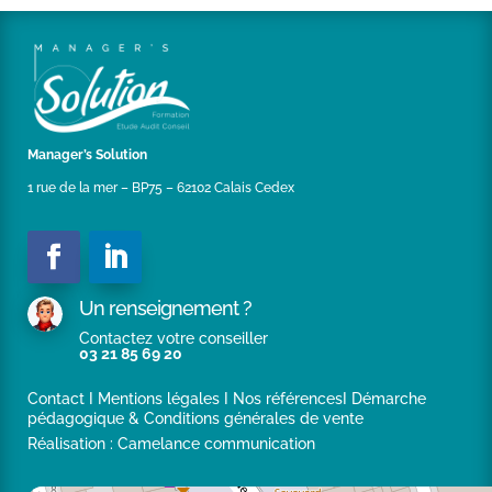
France de plus de 25 000 habitants (depuis juin
2018),d’un important groupement régional
d’établissements sanitaires et médico-sociaux (depuis
juillet 2018),d’un groupe industriel d’envergure
internationale basé dans le Boulonnais (depuis juin
2019),d’une seconde Ville des Hauts de France de plus
de 15 000 habitants (depuis décembre 2019).
Manager’s Solution
1 rue de la mer – BP75 – 62102 Calais Cedex
Un renseignement ?
Contactez votre conseiller
03 21 85 69 20
Contact
I
Mentions légales
I
Nos références
I
Démarche
pédagogique & Conditions générales de vente
Réalisation :
Camelance communication