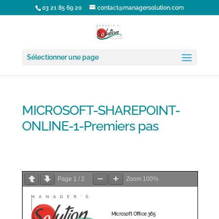
03 21 85 69 20
contact@managersolution.com
Sélectionner une page
MICROSOFT-SHAREPOINT-
ONLINE-1-Premiers pas
MICROSOFT-SHAREPOINT-ONLINE-1-Premiers pas
Télécharger la
fiche formation
Page
1
/
2
Zoom
100%