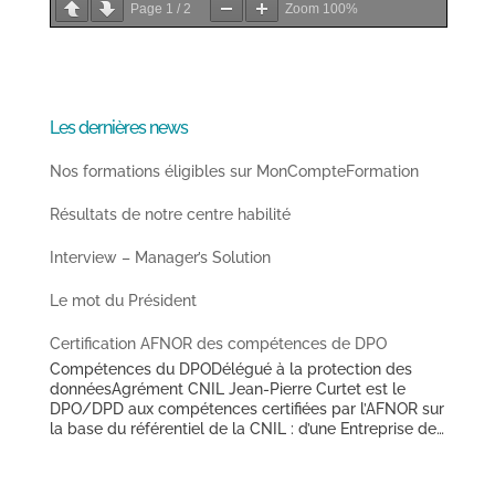
Page
1
/
2
Zoom
100%
Les dernières news
Nos formations éligibles sur MonCompteFormation
Résultats de notre centre habilité
Interview – Manager’s Solution
Le mot du Président
Certification AFNOR des compétences de DPO
Compétences du DPODélégué à la protection des
donnéesAgrément CNIL Jean-Pierre Curtet est le
DPO/DPD aux compétences certifiées par l’AFNOR sur
la base du référentiel de la CNIL : d’une Entreprise de
Travail Temporaire de taille nationale (depuis avril
2018),d’un Office Public de l’Habitat des Hauts de
France (depuis mai 2018),d’une Ville des Hauts de