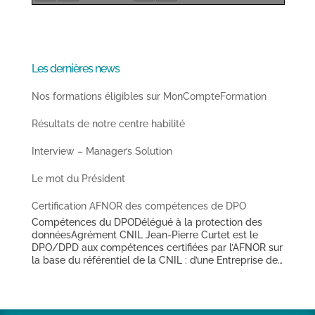
Les dernières news
Nos formations éligibles sur MonCompteFormation
Résultats de notre centre habilité
Interview – Manager’s Solution
Le mot du Président
Certification AFNOR des compétences de DPO
Compétences du DPODélégué à la protection des
donnéesAgrément CNIL Jean-Pierre Curtet est le
DPO/DPD aux compétences certifiées par l’AFNOR sur
la base du référentiel de la CNIL : d’une Entreprise de
Travail Temporaire de taille nationale (depuis avril
2018),d’un Office Public de l’Habitat des Hauts de
France (depuis mai 2018),d’une Ville des Hauts de
France de plus de 25 000 habitants (depuis juin