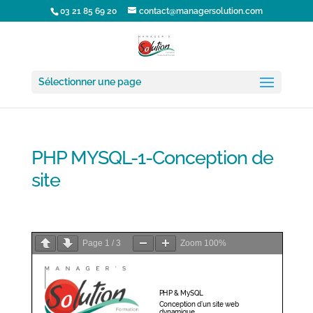
03 21 85 69 20
contact@managersolution.com
Sélectionner une page
PHP MYSQL-1-Conception de
site
PHP MYSQL-1-Conception de site
Télécharger la fiche formation
Page
1
/
3
Zoom
100%