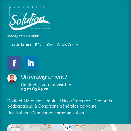
2018),d’un important groupement régional
d’établissements sanitaires et médico-sociaux (depuis
juillet 2018),d’un groupe industriel d’envergure
internationale basé dans le Boulonnais (depuis juin
2019),d’une seconde Ville des Hauts de France de plus
de 15 000 habitants (depuis décembre 2019).
Manager’s Solution
1 rue de la mer – BP75 – 62102 Calais Cedex
Un renseignement ?
Contactez votre conseiller
03 21 85 69 20
Contact
I
Mentions légales
I
Nos références
I
Démarche
pédagogique & Conditions générales de vente
Réalisation :
Camelance communication