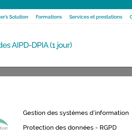
r’s Solution
Formations
Services et prestations
s AIPD-DPIA (1 jour)
GPD-08-Formation mise en oeuvre des AIPD-DPIA (1 jour)
Télécharger la fiche f