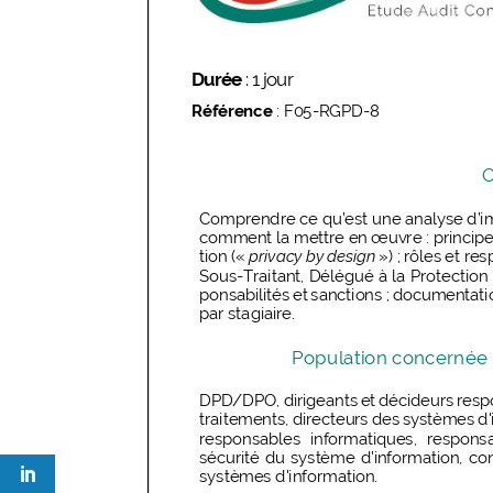
0
Shares