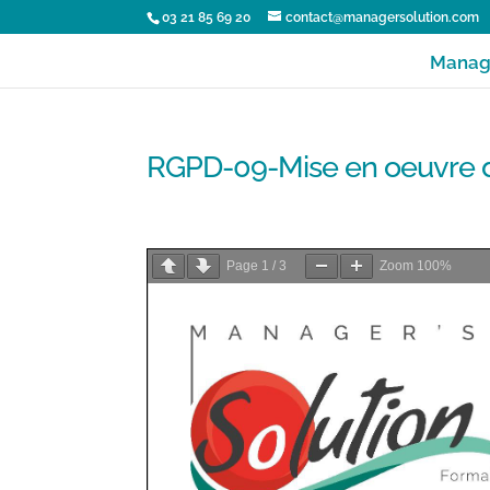
03 21 85 69 20
contact@managersolution.com
Manage
RGPD-09-Mise en oeuvre de
MANAGEMENT-R
Page
1
/
3
Zoom
100%