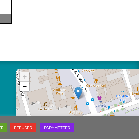
+
−
ER
REFUSER
PARAMETRER
Leaflet
|
©
OpenStreetMap
contributors