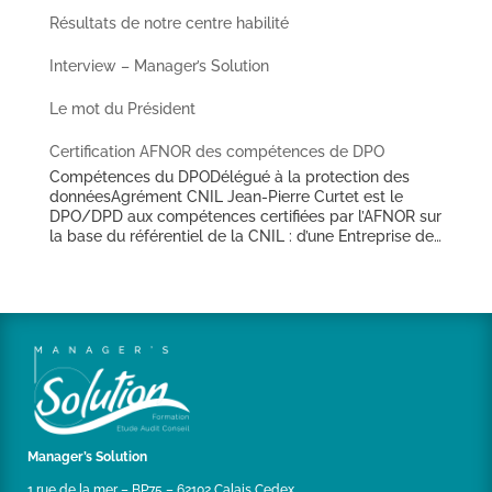
Résultats de notre centre habilité
Interview – Manager’s Solution
Le mot du Président
Certification AFNOR des compétences de DPO
Compétences du DPODélégué à la protection des
donnéesAgrément CNIL Jean-Pierre Curtet est le
DPO/DPD aux compétences certifiées par l’AFNOR sur
la base du référentiel de la CNIL : d’une Entreprise de
Travail Temporaire de taille nationale (depuis avril
2018),d’un Office Public de l’Habitat des Hauts de
France (depuis mai 2018),d’une Ville des Hauts de
France de plus de 25 000 habitants (depuis juin
2018),d’un important groupement régional
d’établissements sanitaires et médico-sociaux (depuis
juillet 2018),d’un groupe industriel d’envergure
internationale basé dans le Boulonnais (depuis juin
2019),d’une seconde Ville des Hauts de France de plus
de 15 000 habitants (depuis décembre 2019).
Manager’s Solution
1 rue de la mer – BP75 – 62102 Calais Cedex